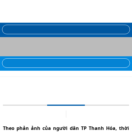
Thu tiền tiêm văcxin trẻ em cao hơn quy
định
24/03/2014
0 bình luận
Theo phản ảnh của người dân TP Thanh Hóa, thời