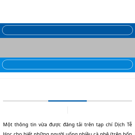
Cà phê giúp giảm ung thư miệng
14/12/2012
0 bình luận
Một thông tin vừa được đăng tải trên tạp chí Dịch Tễ
Học cho biết những người uống nhiều cà phê (trên bốn