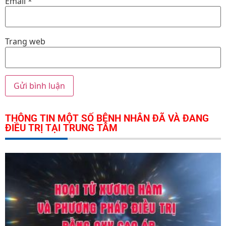
Email
*
Trang web
THÔNG TIN MỘT SỐ BỆNH NHÂN ĐÃ VÀ ĐANG
ĐIỀU TRỊ TẠI TRUNG TÂM